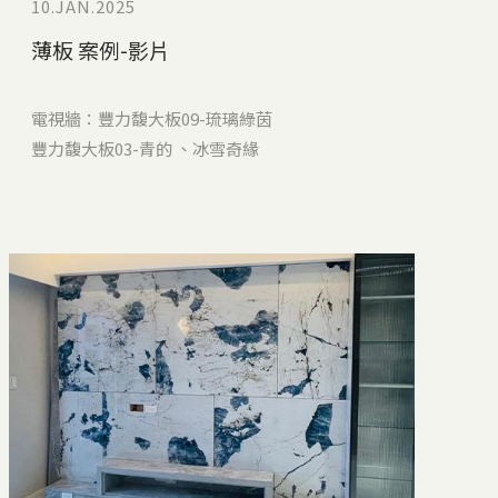
10.JAN.2025
薄板 案例-影片
電視牆：豐力馥大板09-琉璃綠茵
豐力馥大板03-青的 、冰雪奇緣