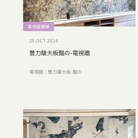
電視牆實績
25.OCT.2024
豐力馥大板豔の-電視牆
電視牆：豐力馥大板-豔の