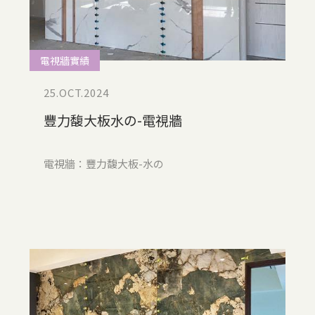
電視牆實績
25.OCT.2024
豐力馥大板水の-電視牆
電視牆：豐力馥大板-水の