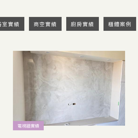
浴室實績
商空實績
廚房實績
櫃體案例
電視牆實績