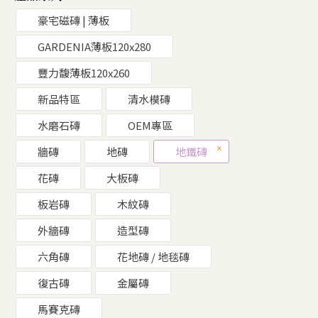
豪宅磁磚 | 薄板
GARDENIA薄板120x280
豐力馥薄板120x260
新品特區
清水模磚
水磨石磚
OEM專區
牆磚
地磚
地鐵磚
花磚
大板磚
板岩磚
木紋磚
外牆磚
造型磚
六角磚
花地磚 / 地毯磚
復古磚
金屬磚
馬賽克磚