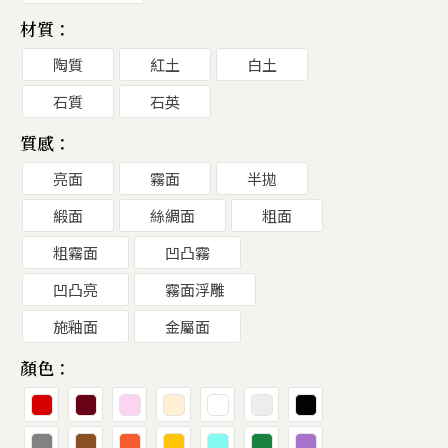
材質：
陶質
紅土
白土
石質
石英
質感：
亮面
霧面
半拋
緞面
絲綢面
粗面
粗霧面
凹凸霧
凹凸亮
霧面浮雕
施釉面
金屬面
顏色：