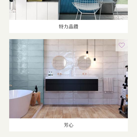
特力晶鑽
芳心