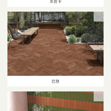
米若卡
巴登