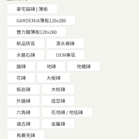
豪宅磁磚 | 薄板
GARDENIA薄板120x280
豐力馥薄板120x260
新品特區
清水模磚
水磨石磚
OEM專區
牆磚
地磚
地鐵磚
花磚
大板磚
板岩磚
木紋磚
外牆磚
造型磚
六角磚
花地磚 / 地毯磚
復古磚
金屬磚
馬賽克磚