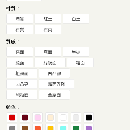
材質：
陶質
紅土
白土
石質
石英
質感：
亮面
霧面
半拋
緞面
絲綢面
粗面
粗霧面
凹凸霧
凹凸亮
霧面浮雕
施釉面
金屬面
顏色：