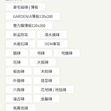
豪宅磁磚 | 薄板
GARDENIA薄板120x280
豐力馥薄板120x260
新品特區
清水模磚
水磨石磚
OEM專區
牆磚
地磚
地鐵磚
花磚
大板磚
板岩磚
木紋磚
外牆磚
造型磚
六角磚
花地磚 / 地毯磚
復古磚
金屬磚
馬賽克磚