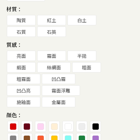
材質：
陶質
紅土
白土
石質
石英
質感：
亮面
霧面
半拋
緞面
絲綢面
粗面
粗霧面
凹凸霧
凹凸亮
霧面浮雕
施釉面
金屬面
顏色：