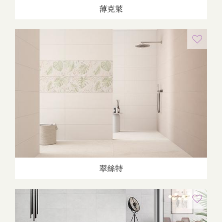
薄克萊
翠絲特