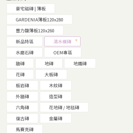
豪宅磁磚 | 薄板
GARDENIA薄板120x280
豐力馥薄板120x260
新品特區
清水模磚
水磨石磚
OEM專區
牆磚
地磚
地鐵磚
花磚
大板磚
板岩磚
木紋磚
外牆磚
造型磚
六角磚
花地磚 / 地毯磚
復古磚
金屬磚
馬賽克磚