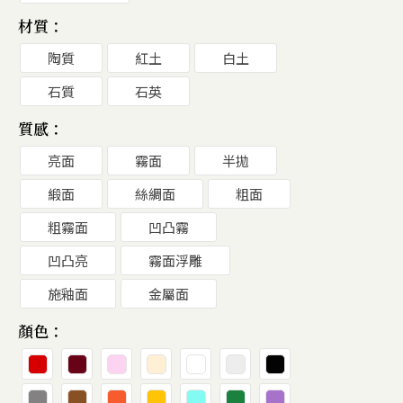
材質：
陶質
紅土
白土
石質
石英
質感：
亮面
霧面
半拋
緞面
絲綢面
粗面
粗霧面
凹凸霧
凹凸亮
霧面浮雕
施釉面
金屬面
顏色：