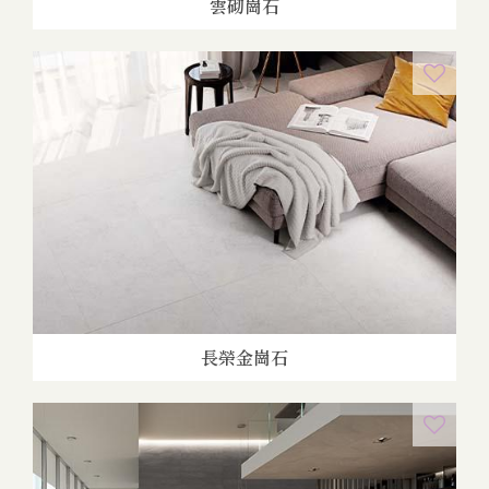
雲砌崗石
長榮金崗石