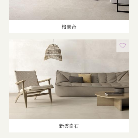
格蘭帝
新雲崗石