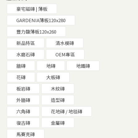
豪宅磁磚 | 薄板
GARDENIA薄板120x280
豐力馥薄板120x260
新品特區
清水模磚
水磨石磚
OEM專區
牆磚
地磚
地鐵磚
花磚
大板磚
板岩磚
木紋磚
外牆磚
造型磚
六角磚
花地磚 / 地毯磚
復古磚
金屬磚
馬賽克磚