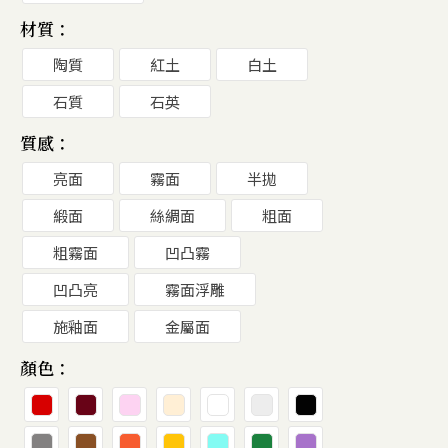
材質：
陶質
紅土
白土
石質
石英
質感：
亮面
霧面
半拋
緞面
絲綢面
粗面
粗霧面
凹凸霧
凹凸亮
霧面浮雕
施釉面
金屬面
顏色：