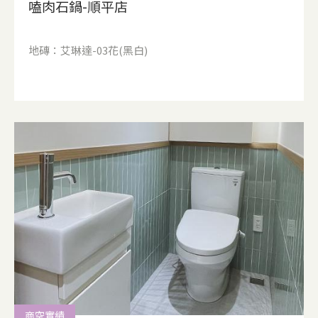
嗑肉石鍋-順平店
地磚：艾琳達-03花(黑白)
商空實績