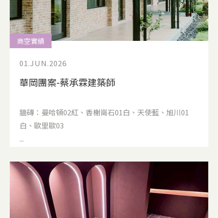
商空實績
01.JUN.2026
華岡團案-蔡承霖建築師
牆磚：曼哈頓02紅、香榭崗石01白、天使藍、旭川01
白、歐里歐03
...