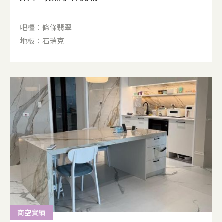
吧檯：條條翡翠
地板：石瑞克
商空實績