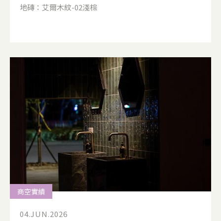
地磚：艾爾木紋-02淺棕
商空實績
04.JUN.2026