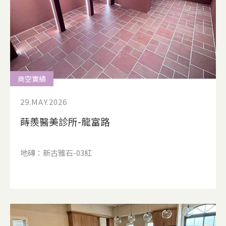
商空實績
29.MAY.2026
蒔羨醫美診所-龍富路
地磚：新古雅石-03紅