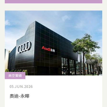
商空實績
05.JUN.2026
奧迪-永曄