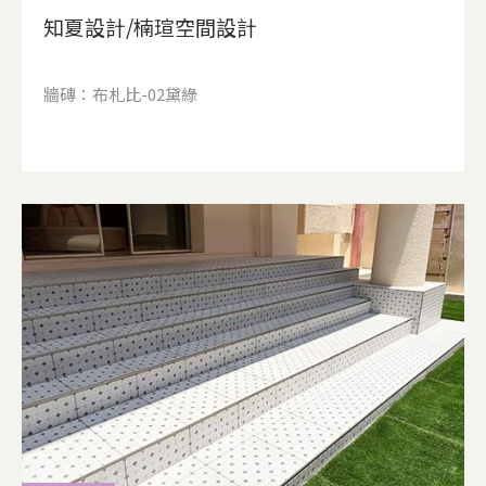
知夏設計/楠瑄空間設計
牆磚：布札比-02黛綠