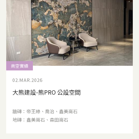
商空實績
02.MAR.2026
大熊建設-熊PRO 公設空間
牆磚：帝王綠、喬治、鑫美崗石
地磚：鑫美崗石、森田崗石