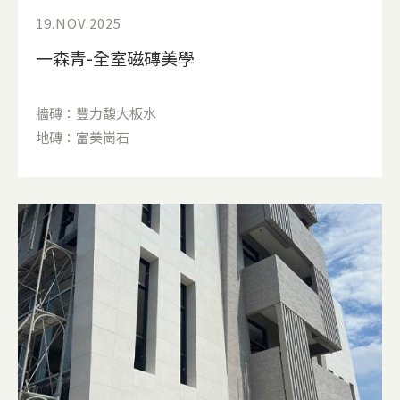
19.NOV.2025
一森青-全室磁磚美學
牆磚：豐力馥大板水
地磚：富美崗石