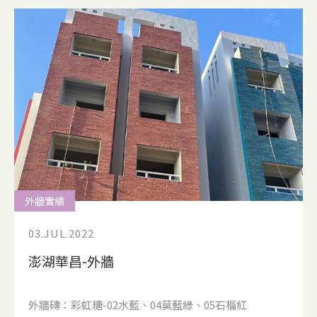
外牆實績
03.JUL.2022
澎湖華昌-外牆
外牆磚：彩虹糖-02水藍、04莫藍綠、05石榴紅