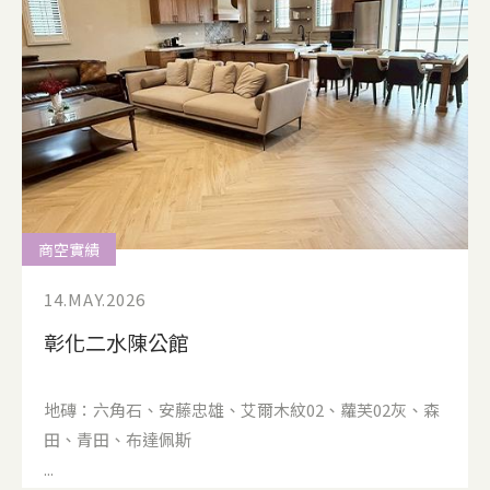
商空實績
14.MAY.2026
彰化二水陳公館
地磚：六角石、安藤忠雄、艾爾木紋02、蘿芙02灰、森
田、青田、布達佩斯
...