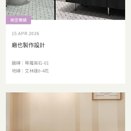
商空實績
15.APR.2026
磨也製作設計
牆磚：蒂羅崗石-01
地磚：艾林達0-4花