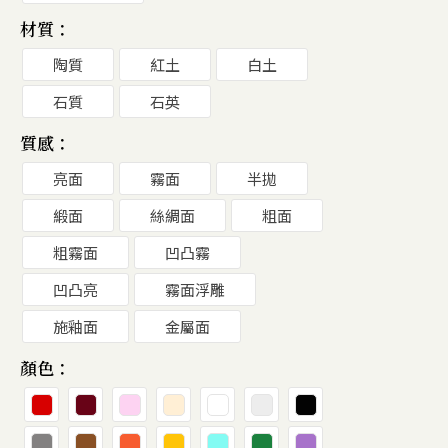
材質：
陶質
紅土
白土
石質
石英
質感：
亮面
霧面
半拋
緞面
絲綢面
粗面
粗霧面
凹凸霧
凹凸亮
霧面浮雕
施釉面
金屬面
顏色：