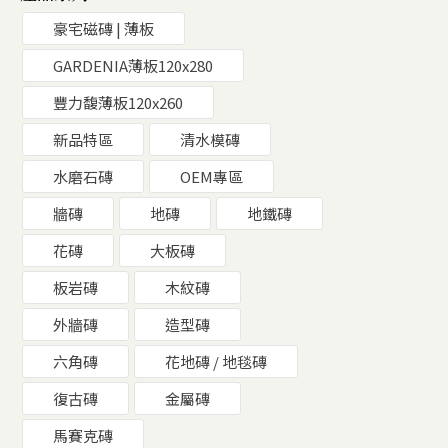
豪宅磁磚 | 薄板
GARDENIA薄板120x280
豐力馥薄板120x260
新品特區
清水模磚
水磨石磚
OEM專區
牆磚
地磚
地鐵磚
花磚
大板磚
板岩磚
木紋磚
外牆磚
造型磚
六角磚
花地磚 / 地毯磚
復古磚
金屬磚
馬賽克磚