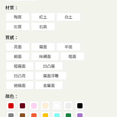
材質：
陶質
紅土
白土
石質
石英
質感：
亮面
霧面
半拋
緞面
絲綢面
粗面
粗霧面
凹凸霧
凹凸亮
霧面浮雕
施釉面
金屬面
顏色：