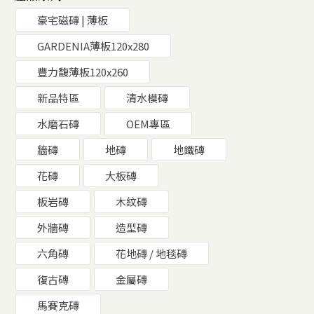
豪宅磁磚 | 薄板
GARDENIA薄板120x280
豐力馥薄板120x260
新品特區
清水模磚
水磨石磚
OEM專區
牆磚
地磚
地鐵磚
花磚
大板磚
板岩磚
木紋磚
外牆磚
造型磚
六角磚
花地磚 / 地毯磚
復古磚
金屬磚
馬賽克磚