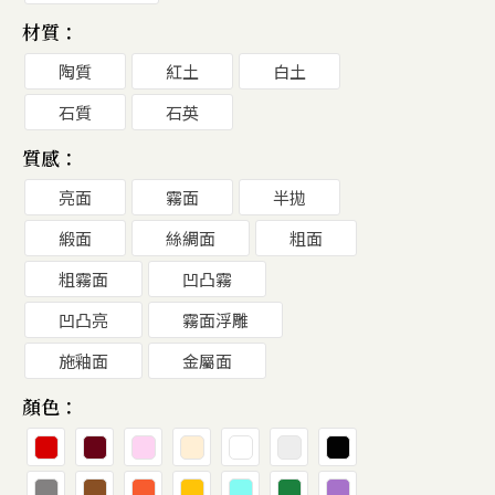
材質：
陶質
紅土
白土
石質
石英
質感：
亮面
霧面
半拋
緞面
絲綢面
粗面
粗霧面
凹凸霧
凹凸亮
霧面浮雕
施釉面
金屬面
顏色：