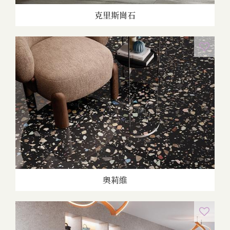
克里斯崗石
奧莉維