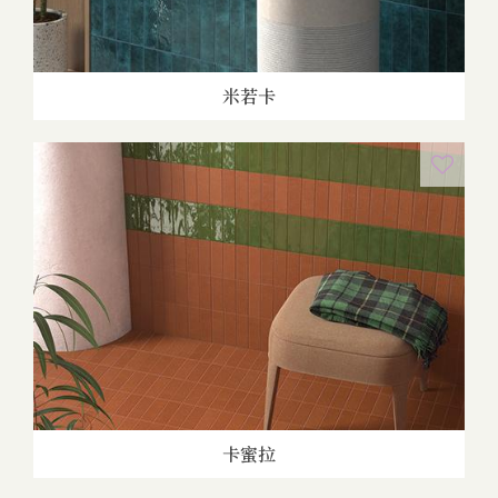
米若卡
卡蜜拉