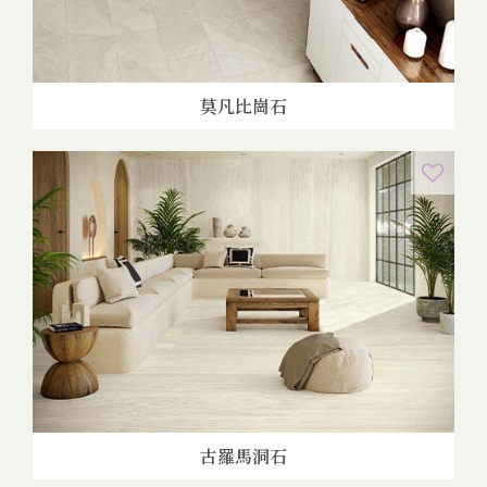
莫凡比崗石
古羅馬洞石