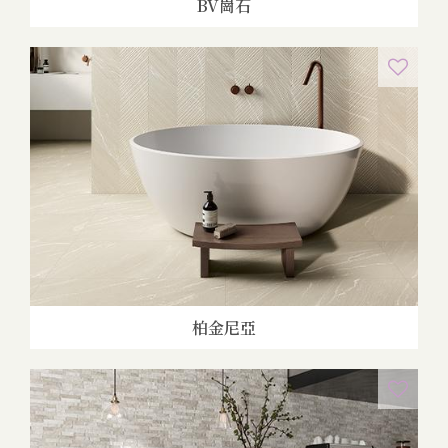
BV崗石
柏金尼亞