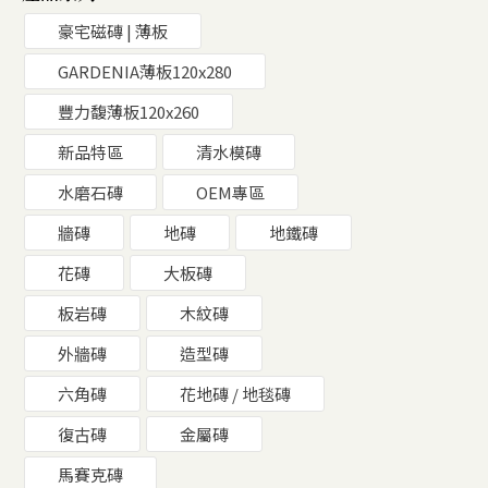
豪宅磁磚 | 薄板
GARDENIA薄板120x280
豐力馥薄板120x260
新品特區
清水模磚
水磨石磚
OEM專區
牆磚
地磚
地鐵磚
花磚
大板磚
板岩磚
木紋磚
外牆磚
造型磚
六角磚
花地磚 / 地毯磚
復古磚
金屬磚
馬賽克磚