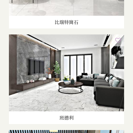
比瑞特崗石
班德利