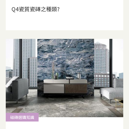
Q4瓷質瓷磚之種類?
磁磚選購知識